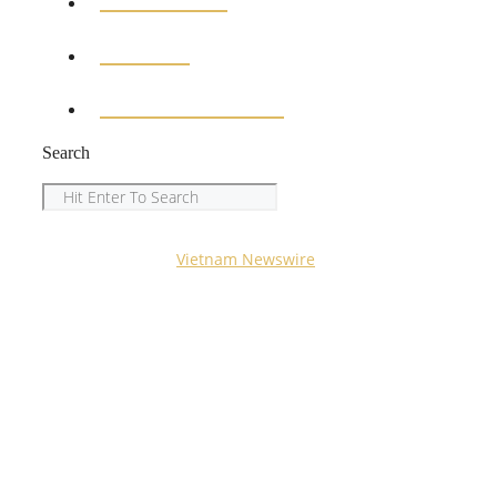
EDUCATION
SPORTS
ENTERTAINMENT
Search
Search
Copyright © 2023
Vietnam Newswire
All Rights
Reserved.