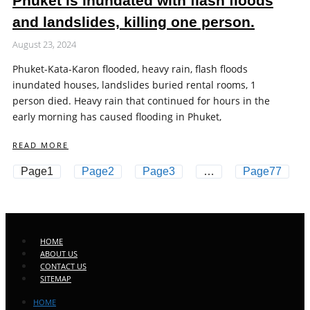
Phuket is inundated with flash floods
and landslides, killing one person.
August 23, 2024
Phuket-Kata-Karon flooded, heavy rain, flash floods
inundated houses, landslides buried rental rooms, 1
person died. Heavy rain that continued for hours in the
early morning has caused flooding in Phuket,
READ MORE
Page
1
Page
2
Page
3
…
Page
77
HOME
ABOUT US
CONTACT US
SITEMAP
HOME