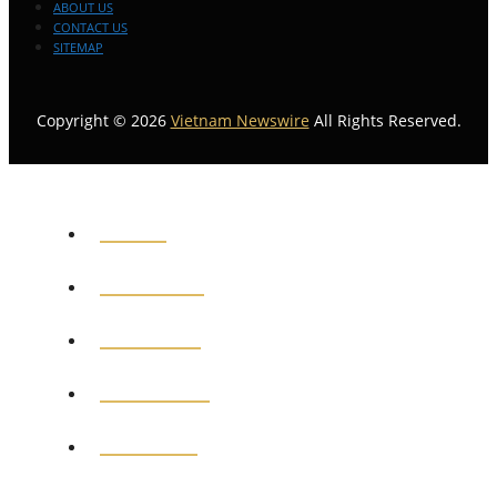
ABOUT US
CONTACT US
SITEMAP
Copyright © 2026
Vietnam Newswire
All Rights Reserved.
HOME
GENERAL
POLITICS
BUSINESS
MEDICAL