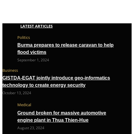
LATEST ARTICLES
Politics
Burma prepares to release caravan to help
flood victims
September 1, 2024
Business
GISTDA-EGAT jointly introduce geo-informatics
technology to create energy security
October 13, 2024
Medical
Ground broken for massive automotive
engine plant in Thua Thien-Hue
August 23, 2024