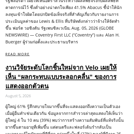
รัฐฟลอริดา เผยให้เห็นอัตราส่วนระหว่างผลลัพธ์จริงกับผลลัพธ์ที่
คาดการณ์ไว้ ซึ่งต่ำอย่างน่าตกใจเพียง 41.5% Abacus ชี้นำให้นัก
ลงทุนเข้าใจผิดโดยปกปิดข้อเท็จจริงที่สำคัญเกี่ยวกับรายงานการ
ประเมินมูลค่าของ Lewis & Ellis ที่บริษัทดังกล่าวว่าจ้างให้จัดทำ
ขึ้น ฟอร์ต วอชิงตัน รัฐเพนซิลเวเนีย, Aug. 05, 2026 (GLOBE
NEWSWIRE) — Coventry First LLC (“Coventry”) และ Alan H.
Buerger ผู้ร่วมก่อตั้งและประธานบริหาร
READ MORE
งานวิจัยระดับโลกชิ้นใหม่จาก Velo เผยให้
เห็น “ผลกระทบแบบระลอกคลื่น” ของการ
แสดงออกตัวตน
August 5, 2026
ผู้ใหญ่ 61% รู้สึกสบายใจมากขึ้นที่จะแสดงออกถึงความเป็นตัวเอง
เมื่อผู้อื่นทำเช่นเดียวกัน ข้อมูลจากการสำรวจล่าสุดแสดงให้เห็นว่า
ผู้ใหญ่ 4 ใน 10 คน (39%) พบว่าการสร้างความสัมพันธ์ที่แท้จริงนั้น
ยากขึ้นตามอายุที่เพิ่มขึ้น แต่ดนตรีและฟลอร์เต้นรำกลับเป็น
แนวทางแก้ไขปัญหาที่ดีที่สุด กว่าหนึ่งในสี่ (27%) ของผู้ที่มีอายุ 25-