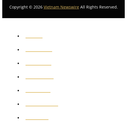
Copyright © 2026
Vietnam Newswire
All Rights Reserved.
HOME
GENERAL
POLITICS
BUSINESS
MEDICAL
EDUCATION
SPORTS