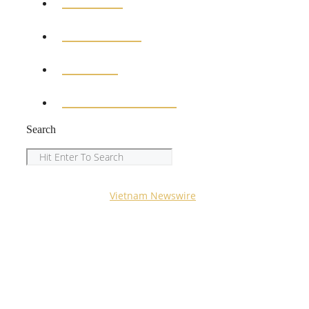
MEDICAL
EDUCATION
SPORTS
ENTERTAINMENT
Search
Search
Copyright © 2023
Vietnam Newswire
All Rights
Reserved.