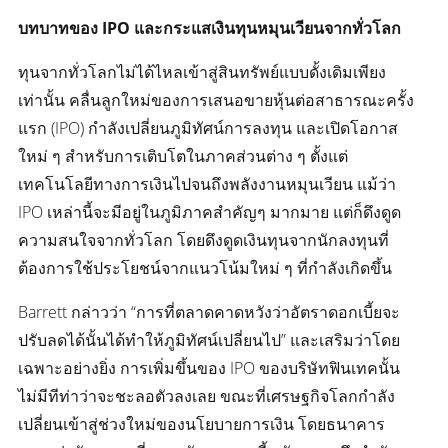
บทบาทของ IPO และกระแสเงินทุนหมุนเวียนจากทั่วโลก
ทุนจากทั่วโลกไม่ได้ไหลเข้าสู่สินทรัพย์แบบดั้งเดิมเพียง
เท่านั้น คลื่นลูกใหม่ของการเสนอขายหุ้นต่อสาธารณะครั้ง
แรก (IPO) กำลังเปลี่ยนภูมิทัศน์การลงทุน และเปิดโอกาส
ใหม่ ๆ สำหรับการเติบโตในภาคส่วนต่าง ๆ ตั้งแต่
เทคโนโลยีทางการเงินไปจนถึงพลังงานหมุนเวียน แม้ว่า
IPO เหล่านี้จะมีอยู่ในภูมิภาคสำคัญๆ มากมาย แต่ก็ดึงดูด
ความสนใจจากทั่วโลก โดยดึงดูดเงินทุนจากนักลงทุนที่
ต้องการใช้ประโยชน์จากแนวโน้มใหม่ ๆ ที่กำลังเกิดขึ้น
Barrett กล่าวว่า “การที่ตลาดคาดหวังว่าอัตราดอกเบี้ยจะ
ปรับลดได้นั้นได้ทำให้ภูมิทัศน์เปลี่ยนไป” และเสริมว่าโดย
เฉพาะอย่างยิ่ง การเพิ่มขึ้นของ IPO ของบริษัทฟินเทคนั้น
ไม่มีทีท่าว่าจะชะลอตัวลงเลย ขณะที่เศรษฐกิจโลกกำลัง
เปลี่ยนเข้าสู่ช่วงใหม่ของนโยบายการเงิน โดยธนาคาร