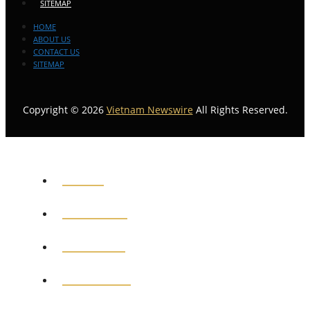
SITEMAP
HOME
ABOUT US
CONTACT US
SITEMAP
Copyright © 2026
Vietnam Newswire
All Rights Reserved.
HOME
GENERAL
POLITICS
BUSINESS