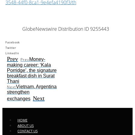
3548-44f0-8ca1-9e4efa4190f3/th
GlobeNewswire Distribution ID 9255443
Facebook
Twitter
LinkedIn
Prev
Money-
Prev
making career: ‘Kala
Porridge’, the signature
breakfast dish in Surat
Thani
Vietnam, Argentina
Next
strengthen
Next
exchanges
HOME
ABOUT US
CONTACT US