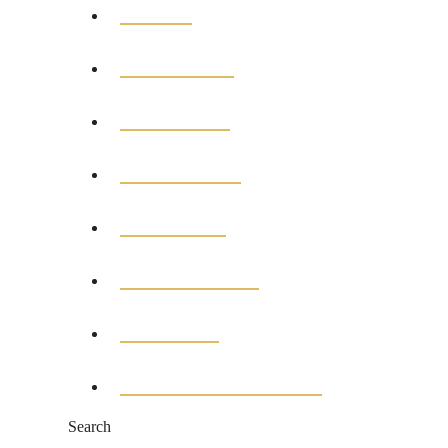
HOME
GENERAL
POLITICS
BUSINESS
MEDICAL
EDUCATION
SPORTS
ENTERTAINMENT
Search
Search