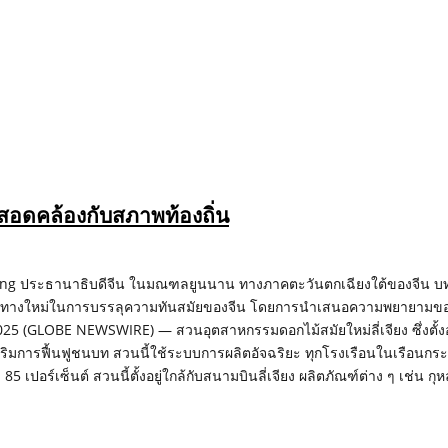
อดคล้องกับสภาพท้องถิ่น
nping ประธานาธิบดีจีน ในมณฑลยูนนาน ทางภาคตะวันตกเฉียงใต้ของจีน บ
นวทางใหม่ในการบรรลุความทันสมัยของจีน โดยการนำเสนอความพยายามของ
025 (GLOBE NEWSWIRE) — สวนอุตสาหกรรมดอกไม้สมัยใหม่ลี่เจียง ซึ่งตั้งอ
ริมการฟื้นฟูชนบท สวนนี้ใช้ระบบการผลิตอัจฉริยะ ทุกโรงเรือนในเรือนก
เปอร์เซ็นต์ สวนนี้ตั้งอยู่ใกล้กับสนามบินลี่เจียง ผลิตภัณฑ์ต่าง ๆ เช่น 